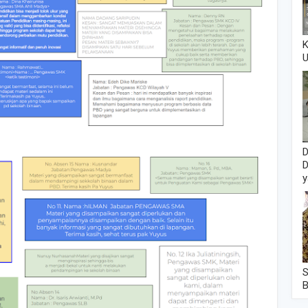
K
U
D
D
y
S