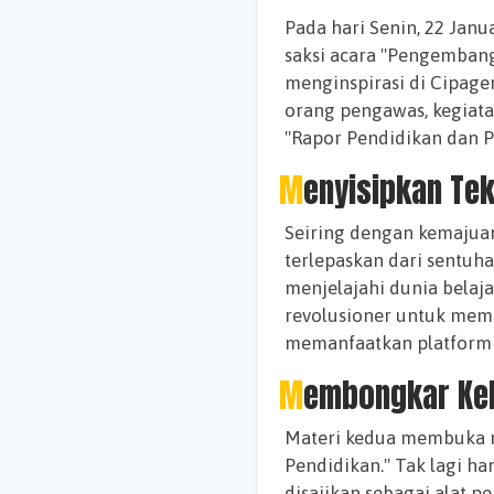
Pada hari Senin, 22 Jan
saksi acara "Pengemban
menginspirasi di Cipage
orang pengawas, kegiat
"Rapor Pendidikan dan P
Menyisipkan Te
Seiring dengan kemajuan
terlepaskan dari sentuha
menjelajahi dunia belaja
revolusioner untuk mem
memanfaatkan platform d
Membongkar Ke
Materi kedua membuka m
Pendidikan." Tak lagi h
disajikan sebagai alat