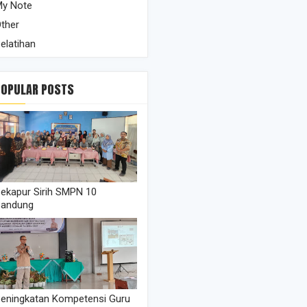
y Note
ther
elatihan
POPULAR POSTS
ekapur Sirih SMPN 10
Bandung
eningkatan Kompetensi Guru