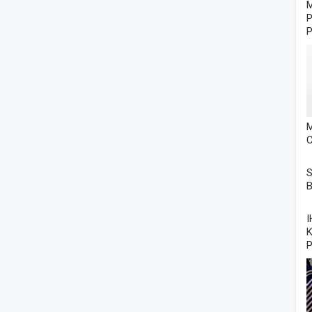
M
P
P
M
C
S
P