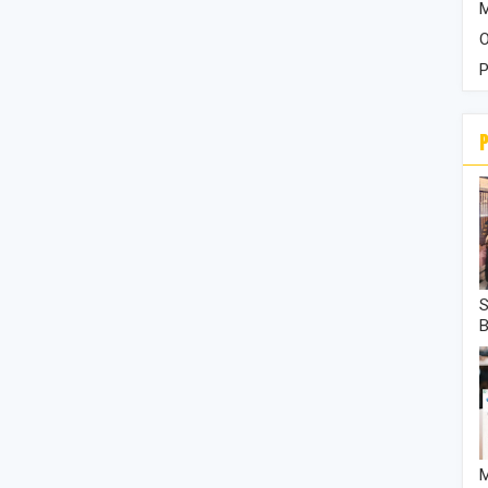
M
O
P
S
M