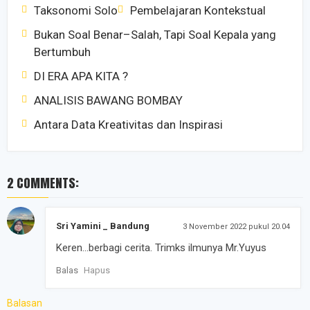
Taksonomi Solo
Pembelajaran Kontekstual
Bukan Soal Benar–Salah, Tapi Soal Kepala yang
Bertumbuh
DI ERA APA KITA ?
ANALISIS BAWANG BOMBAY
Antara Data Kreativitas dan Inspirasi
2 COMMENTS:
Sri Yamini _ Bandung
3 November 2022 pukul 20.04
Keren...berbagi cerita. Trimks ilmunya Mr.Yuyus
Balas
Hapus
Balasan